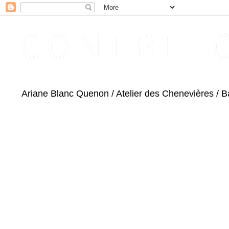
C O N T R E F O
Ariane Blanc Quenon / Atelier des Chenevières / 