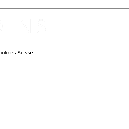
 I N S
Baulmes Suisse