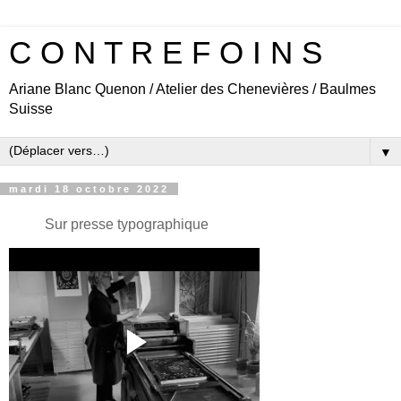
C O N T R E F O I N S
Ariane Blanc Quenon / Atelier des Chenevières / Baulmes
Suisse
▼
mardi 18 octobre 2022
Sur presse typographique